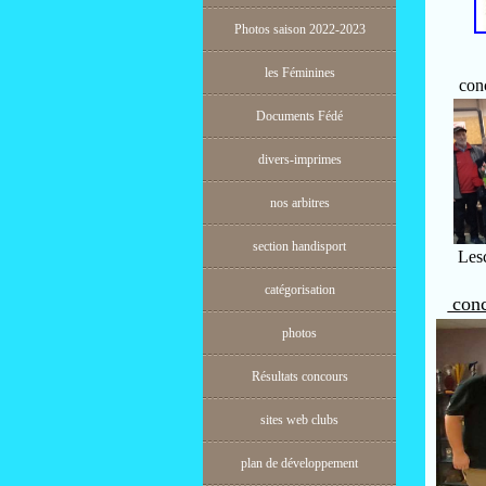
Photos saison 2022-2023
les Féminines
con
Documents Fédé
divers-imprimes
nos arbitres
section handisport
Lesca
catégorisation
con
photos
Résultats concours
sites web clubs
plan de développement