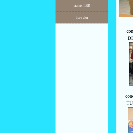
statuts LBR
livre d'or
concou
DEMES
concou
TUCCO