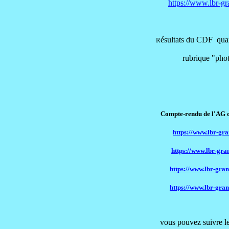
https://www.lbr-gr
ésultats du CDF q
R
rubrique "photos-quali
Compte-rendu de l'AG du LBR 
https://www.lbr-gr
https://www.lbr-gra
https://www.lbr-gra
https://www.lbr-gran
vous pouvez suivre les actu. s