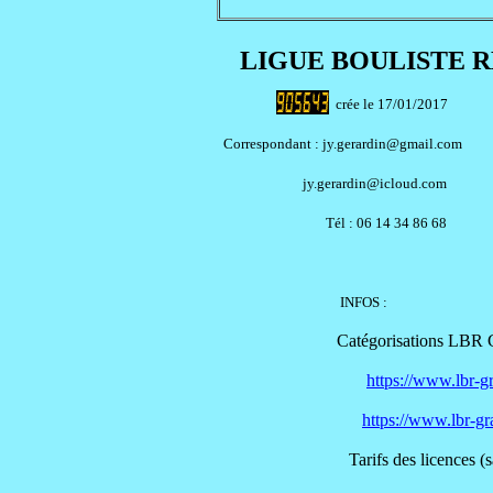
LIGUE BOULISTE 
crée le 17/01/2017
Correspondant : jy.gerardin@gmail.com
jy.gerardin@icloud.c
Tél : 06 14 34 86 68
INFOS
:
Catégorisations LBR 
https://www.lbr-g
https://www.lbr-gr
Tarifs des licences (saiso