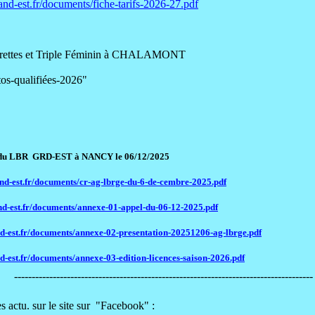
and-est.fr/documents/fiche-tarifs-2026-27.pdf
uarettes et Triple Féminin à CHALAMONT
fiées-2026"
GRD-EST à NANCY le 06/12/2025
and-est.fr/documents/cr-ag-lbrge-du-6-de-cembre-2025.pdf
nd-est.fr/documents/annexe-01-appel-du-06-12-2025.pdf
nd-est.fr/documents/annexe-02-presentation-20251206-ag-lbrge.pdf
d-est.fr/documents/annexe-03-edition-licences-saison-2026.pdf
-------------------------------------------------------------------------------------
ur le site sur "Facebook" :