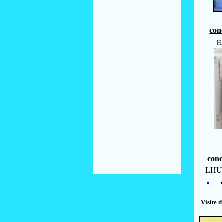
con
HA
conc
LHUIL
Visite 