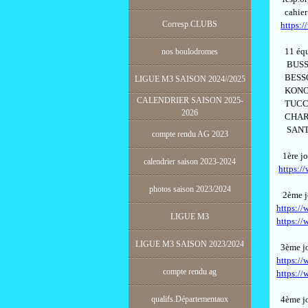
cahier 
Corresp.CLUBS
https:/
11 équi
nos boulodromes
BUSSI
BESSON
LIGUE M3 SAISON 2024//2025
KONOW
CALENDRIER SAISON 2025-
TUCCO
2026
CHARP
SANTE
compte rendu AG 2023
1ère jou
calendrier saison 2023-2024
https:/
photos saison 2023/2024
2ème jou
https://
LIGUE M3
https://
LIGUE M3 SAISON 2023/2024
3ème jou
https://
compte rendu ag
https://
qualifs.Départementaux
4ème jou