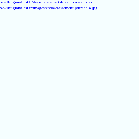
www.lbr-grand-est.fr/documents/lm3-4eme-journee-.xlsx
www.lbr-grand-est.fr/images/c/cla/classement-journee-4.jpg