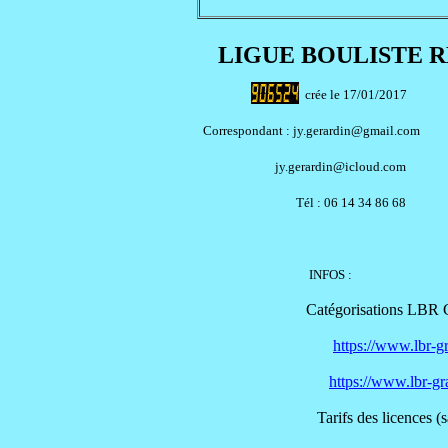
LIGUE BOULISTE 
crée le 17/01/2017
Correspondant : jy.gerardin@gmail.com
jy.gerardin@icloud.c
Tél : 06 14 34 86 68
INFOS
:
Catégorisations LBR 
https://www.lbr-g
https://www.lbr-gr
Tarifs des licences (saiso