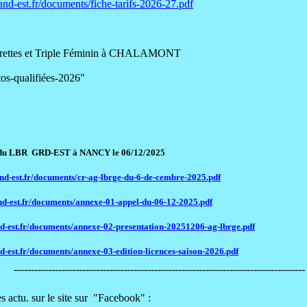
and-est.fr/documents/fiche-tarifs-2026-27.pdf
uarettes et Triple Féminin à CHALAMONT
fiées-2026"
GRD-EST à NANCY le 06/12/2025
and-est.fr/documents/cr-ag-lbrge-du-6-de-cembre-2025.pdf
nd-est.fr/documents/annexe-01-appel-du-06-12-2025.pdf
nd-est.fr/documents/annexe-02-presentation-20251206-ag-lbrge.pdf
d-est.fr/documents/annexe-03-edition-licences-saison-2026.pdf
-------------------------------------------------------------------------------------
ur le site sur "Facebook" :