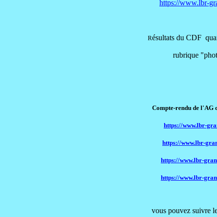
https://www.lbr-gr
ésultats du CDF q
R
rubrique "photos-quali
Compte-rendu de l'AG du LBR 
https://www.lbr-gr
https://www.lbr-gra
https://www.lbr-gra
https://www.lbr-gran
vous pouvez suivre les actu. s