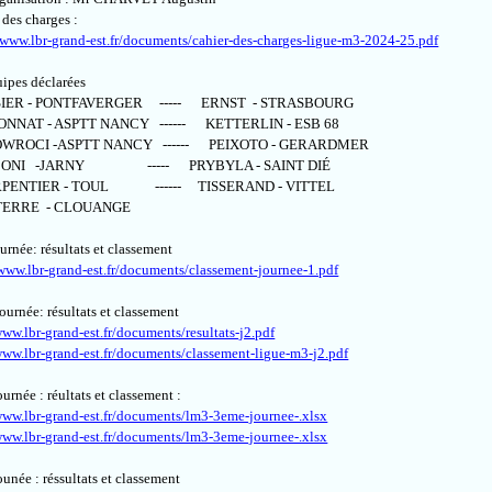
des charges :
/www.lbr-grand-est.fr/documents/cahier-des-charges-ligue-m3-2024-25.pdf
pes déclarées
ER - PONTFAVERGER ----- ERNST - STRASBOURG
NAT - ASPTT NANCY ------ KETTERLIN - ESB 68
ROCI -ASPTT NANCY ------ PEIXOTO - GERARDMER
NI -JARNY ----- PRYBYLA - SAINT DIÉ
ENTIER - TOUL ------ TISSERAND - VITTEL
RRE - CLOUANGE
rnée: résultats et classement
/www.lbr-grand-est.fr/documents/classement-journee-1.pdf
rnée: résultats et classement
www.lbr-grand-est.fr/documents/resultats-j2.pdf
www.lbr-grand-est.fr/documents/classement-ligue-m3-j2.pdf
rnée : réultats et classement :
www.lbr-grand-est.fr/documents/lm3-3eme-journee-.xlsx
www.lbr-grand-est.fr/documents/lm3-3eme-journee-.xlsx
née : réssultats et classement